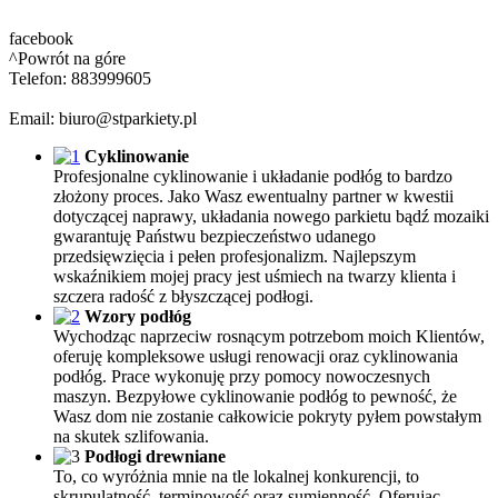
facebook
^Powrót na góre
Telefon: 883999605
Email: biuro@stparkiety.pl
Cyklinowanie
Profesjonalne cyklinowanie i układanie podłóg to bardzo
złożony proces. Jako Wasz ewentualny partner w kwestii
dotyczącej naprawy, układania nowego parkietu bądź mozaiki
gwarantuję Państwu bezpieczeństwo udanego
przedsięwzięcia i pełen profesjonalizm. Najlepszym
wskaźnikiem mojej pracy jest uśmiech na twarzy klienta i
szczera radość z błyszczącej podłogi.
Wzory podłóg
Wychodząc naprzeciw rosnącym potrzebom moich Klientów,
oferuję kompleksowe usługi renowacji oraz cyklinowania
podłóg. Prace wykonuję przy pomocy nowoczesnych
maszyn. Bezpyłowe cyklinowanie podłóg to pewność, że
Wasz dom nie zostanie całkowicie pokryty pyłem powstałym
na skutek szlifowania.
Podłogi drewniane
To, co wyróżnia mnie na tle lokalnej konkurencji, to
skrupulatność, terminowość oraz sumienność. Oferując