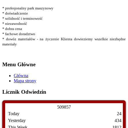
* profesjonalny park maszynowy
* doświadczenie
* solidność i terminowość
* niezawodność
* dobra cena
* fachowe doradztwo
* dowóz materiałów - na życzenie Klienta dowieziemy wszelkie niezbędne
materiały
Menu Główne
Główna
Mapa strony
Licznik Odwiedzin
5
0
9
8
5
7
Today
24
Yesterday
434
This Week
1812