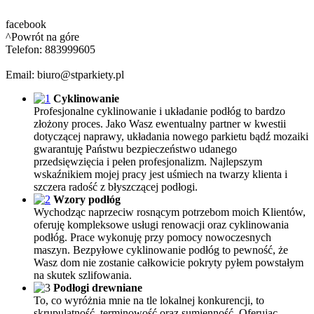
facebook
^Powrót na góre
Telefon: 883999605
Email: biuro@stparkiety.pl
Cyklinowanie
Profesjonalne cyklinowanie i układanie podłóg to bardzo
złożony proces. Jako Wasz ewentualny partner w kwestii
dotyczącej naprawy, układania nowego parkietu bądź mozaiki
gwarantuję Państwu bezpieczeństwo udanego
przedsięwzięcia i pełen profesjonalizm. Najlepszym
wskaźnikiem mojej pracy jest uśmiech na twarzy klienta i
szczera radość z błyszczącej podłogi.
Wzory podłóg
Wychodząc naprzeciw rosnącym potrzebom moich Klientów,
oferuję kompleksowe usługi renowacji oraz cyklinowania
podłóg. Prace wykonuję przy pomocy nowoczesnych
maszyn. Bezpyłowe cyklinowanie podłóg to pewność, że
Wasz dom nie zostanie całkowicie pokryty pyłem powstałym
na skutek szlifowania.
Podłogi drewniane
To, co wyróżnia mnie na tle lokalnej konkurencji, to
skrupulatność, terminowość oraz sumienność. Oferując