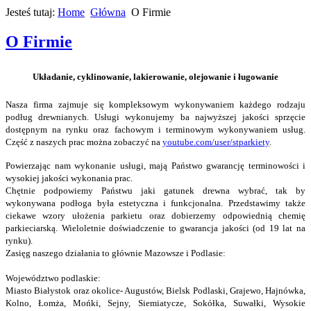
Jesteś tutaj:
Home
Główna
O Firmie
O Firmie
Układanie, cyklinowanie, lakierowanie, olejowanie i ługowanie
Nasza firma zajmuje się kompleksowym wykonywaniem każdego rodzaju
podług drewnianych. Usługi wykonujemy ba najwyższej jakości sprzęcie
dostępnym na rynku oraz fachowym i terminowym wykonywaniem usług.
Część z naszych prac można zobaczyć na
youtube.com/user/stparkiety
.
Powierzając nam wykonanie usługi, mają Państwo gwarancję terminowości i
wysokiej jakości wykonania prac.
Chętnie podpowiemy Państwu jaki gatunek drewna wybrać, tak by
wykonywana podłoga była estetyczna i funkcjonalna. Przedstawimy także
ciekawe wzory ułożenia parkietu oraz dobierzemy odpowiednią chemię
parkieciarską. Wieloletnie doświadczenie to gwarancja jakości (od 19 lat na
rynku).
Zasięg naszego działania to głównie Mazowsze i Podlasie:
Województwo podlaskie:
Miasto Białystok oraz okolice- Augustów, Bielsk Podlaski, Grajewo, Hajnówka,
Kolno, Łomża, Mońki, Sejny, Siemiatycze, Sokółka, Suwałki, Wysokie