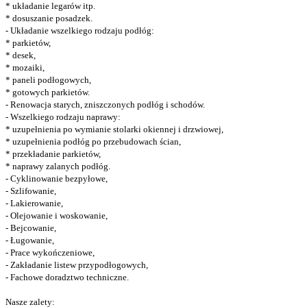
* układanie legarów itp.
* dosuszanie posadzek.
- Układanie wszelkiego rodzaju podłóg:
* parkietów,
* desek,
* mozaiki,
* paneli podłogowych,
* gotowych parkietów.
- Renowacja starych, zniszczonych podłóg i schodów.
- Wszelkiego rodzaju naprawy:
* uzupełnienia po wymianie stolarki okiennej i drzwiowej,
* uzupełnienia podłóg po przebudowach ścian,
* przekładanie parkietów,
* naprawy zalanych podłóg.
- Cyklinowanie bezpyłowe,
- Szlifowanie,
- Lakierowanie,
- Olejowanie i woskowanie,
- Bejcowanie,
- Ługowanie,
- Prace wykończeniowe,
- Zakładanie listew przypodłogowych,
- Fachowe doradztwo techniczne.
Nasze zalety: