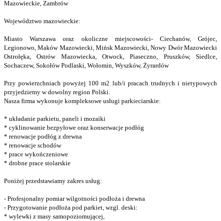
Mazowieckie, Zambrów
Województwo mazowieckie:
Miasto Warszawa oraz okoliczne miejscowości- Ciechanów, Grójec,
Legionowo, Maków Mazowiecki, Mińsk Mazowiecki, Nowy Dwór Mazowiecki
Ostrołęka, Ostrów Mazowiecka, Otwock, Piaseczno, Pruszków, Siedlce,
Sochaczew, Sokołów Podlaski, Wołomin, Wyszków, Żyrardów
Przy powierzchniach powyżej 100 m2 lub/i pracach trudnych i nietypowych
przyjedziemy w dowolny region Polski.
Nasza firma wykonuje kompleksowe usługi parkieciarskie:
* układanie parkietu, paneli i mozaiki
* cyklinowanie bezpyłowe oraz konserwacje podłóg
* renowacje podłóg z drewna
* renowacje schodów
* prace wykończeniowe
* drobne prace stolarskie
Poniżej przedstawiamy zakres usług:
- Profesjonalny pomiar wilgotności podłoża i drewna
- Przygotowanie podłoża pod parkiet, wzgl. deski:
* wylewki z masy samopoziomującej,